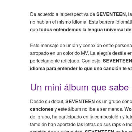
De acuerdo a la perspectiva de
SEVENTEEN
, 
no hablan el mismo idioma. Esta barrera idiomáti
que
todos entendemos la lengua universal de l
Este mensaje de unión y conexión entre personas
arropado en un colorido MV. La alegría destila 
perfectamente reflejado. Con esto,
SEVENTEE
idioma para entender lo que una canción te va
Un mini álbum que sabe a
Desde su debut,
SEVENTEEN
es un grupo cono
canciones
y este álbum no iba a ser menos.
Wo
del grupo, ha participado en la composición y let
también han aportado las letras de sus raps e in
canción de su subunidad.
SEVENTEEN
no ha co