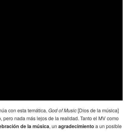
núa con esta temática.
God of Music
[Dios de la música]
o, pero nada más lejos de la realidad. Tanto el MV como
ebración de la música
, un
agradecimiento
a un posible