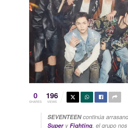
0
196
SHARES
VIEWS
continúa arrasan
SEVENTEEN
y
, el grupo nos
Super
Fighting