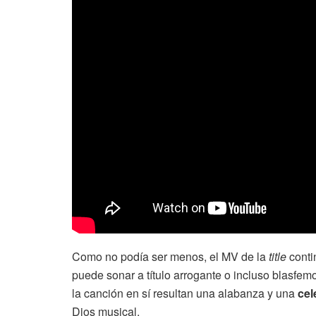
Como no podía ser menos, el MV de la
title
conti
puede sonar a título arrogante o incluso blasfem
la canción en sí resultan una alabanza y una
cel
Dios musical.