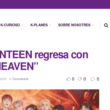
K-CURIOSO
K-PLANES
SOBRE NOSOTRES
ENTEEN regresa con
HEAVEN”
0
0
0
 2023
in
Comeback