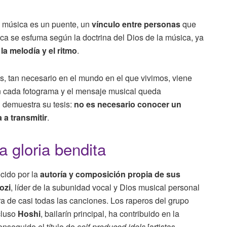
la música es un puente, un
vínculo entre personas
que
ca se esfuma según la doctrina del Dios de la música, ya
a melodía y el ritmo
.
, tan necesario en el mundo en el que vivimos, viene
en cada fotograma y el mensaje musical queda
N
demuestra su tesis:
no es necesario conocer un
 a transmitir
.
 gloria bendita
cido por la
autoría y composición propia de sus
ozi
, líder de la subunidad vocal y Dios musical personal
ra de casi todas las canciones. Los raperos del grupo
cluso
Hoshi
, bailarín principal, ha contribuido en la
nseguido el título de
self-produced idols
[artistas