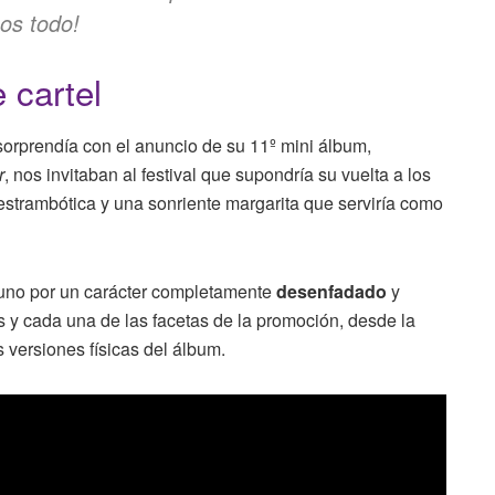
os todo!
cartel
orprendía con el anuncio de su 11º mini álbum,
r
, nos invitaban al festival que supondría su vuelta a los
 estrambótica y una sonriente margarita que serviría como
uno por un carácter completamente
desenfadado
y
s y cada una de las facetas de la promoción, desde la
s versiones físicas del álbum.