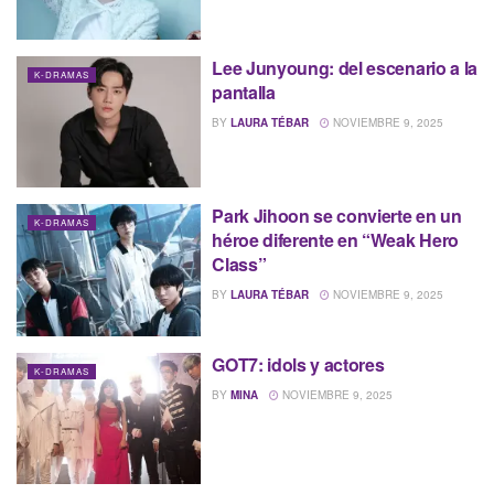
Lee Junyoung: del escenario a la
K-DRAMAS
pantalla
BY
LAURA TÉBAR
NOVIEMBRE 9, 2025
Park Jihoon se convierte en un
K-DRAMAS
héroe diferente en “Weak Hero
Class”
BY
LAURA TÉBAR
NOVIEMBRE 9, 2025
GOT7: idols y actores
K-DRAMAS
BY
MINA
NOVIEMBRE 9, 2025