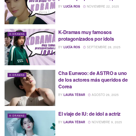
BY
LUCÍA ROS
NOVIEMBRE 22, 2025
K-Dramas muy famosos
K-DRAMAS
protagonizados por idols
BY
LUCÍA ROS
SEPTIEMBRE 28, 2025
Cha Eunwoo: de ASTRO a uno
K-DRAMAS
de los actores más queridos de
Corea
BY
LAURA TÉBAR
AGOSTO 26, 2025
El viaje de IU: de idol a actriz
K-DRAMAS
BY
LAURA TÉBAR
NOVIEMBRE 9, 2025