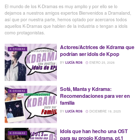
El mundo de los K-Dramas es muy amplio y por ello se lo
dejamos a nuestros amigos expertos Bienvenidos a Dramaland,
así que por nuestra parte, hemos optado por acercaros todos
aquellos K-Dramas que hablen de la industria o tengan a idols
como protagonistas.
Actores/Actrices de Kdrama que
K-DRAMAS
podrían ser idols de Kpop
BY
LUCÍA ROS
ENERO 25, 2026
Sofá, Manta y Kdrama:
K-DRAMAS
Recomendaciones para ver en
familia
BY
LUCÍA ROS
DICIEMBRE 19, 2025
Idols que han hecho una OST
K-DRAMAS
para su propio Kdrama, pt.1