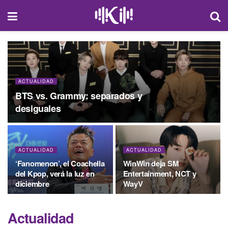
ACTUALIDAD
BTS vs. Grammy: separados y
desiguales
ACTUALIDAD
ACTUALIDAD
‘Fanomenon’, el Coachella
WinWin deja SM
del Kpop, verá la luz en
Entertainment, NCT y
diciembre
WayV
Actualidad