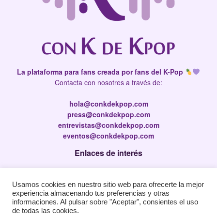
La plataforma para fans creada por fans del K-Pop
Contacta con nosotres a través de:
hola@conkdekpop.com
press@conkdekpop.com
entrevistas@conkdekpop.com
eventos@conkdekpop.com
Enlaces de interés
Press Kit
Usamos cookies en nuestro sitio web para ofrecerte la mejor
Política de privacidad
experiencia almacenando tus preferencias y otras
Política de Cookies
informaciones. Al pulsar sobre "Aceptar", consientes el uso
de todas las cookies.