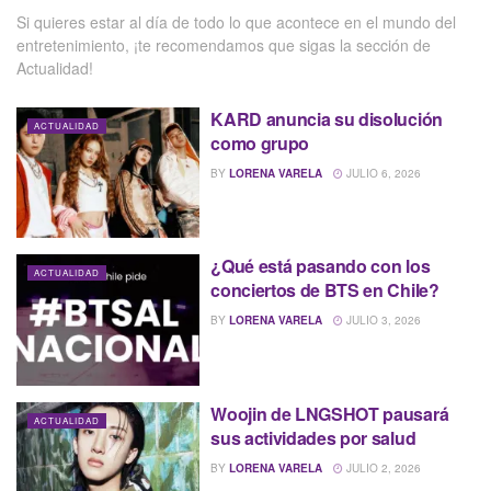
Si quieres estar al día de todo lo que acontece en el mundo del
entretenimiento, ¡te recomendamos que sigas la sección de
Actualidad!
KARD anuncia su disolución
ACTUALIDAD
como grupo
BY
LORENA VARELA
JULIO 6, 2026
¿Qué está pasando con los
ACTUALIDAD
conciertos de BTS en Chile?
BY
LORENA VARELA
JULIO 3, 2026
Woojin de LNGSHOT pausará
ACTUALIDAD
sus actividades por salud
BY
LORENA VARELA
JULIO 2, 2026