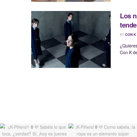
Los n
tende
BY
CON K
¿Quieres
Con K de 