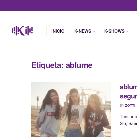
INICIO
K-NEWS
K-SHOWS
Etiqueta:
ablume
ablum
segun
BY
ZOTTI
Tras una
Sio, Saen