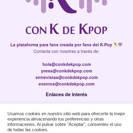
La plataforma para fans creada por fans del K-Pop
Contacta con nosotres a través de:
hola@conkdekpop.com
press@conkdekpop.com
entrevistas@conkdekpop.com
eventos@conkdekpop.com
Enlaces de interés
Press Kit
Usamos cookies en nuestro sitio web para ofrecerte la mejor
Política de privacidad
experiencia almacenando tus preferencias y otras
Política de Cookies
informaciones. Al pulsar sobre "Aceptar", consientes el uso
de todas las cookies.