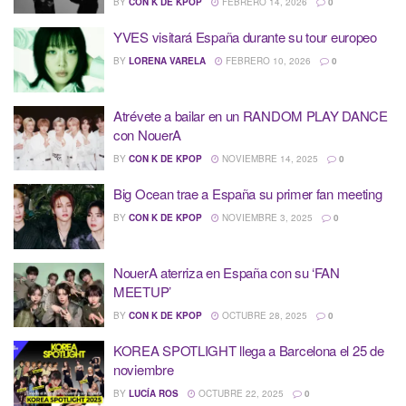
BY
CON K DE KPOP
FEBRERO 14, 2026
0
YVES visitará España durante su tour europeo
BY
LORENA VARELA
FEBRERO 10, 2026
0
Atrévete a bailar en un RANDOM PLAY DANCE
con NouerA
BY
CON K DE KPOP
NOVIEMBRE 14, 2025
0
Big Ocean trae a España su primer fan meeting
BY
CON K DE KPOP
NOVIEMBRE 3, 2025
0
NouerA aterriza en España con su ‘FAN
MEETUP’
BY
CON K DE KPOP
OCTUBRE 28, 2025
0
KOREA SPOTLIGHT llega a Barcelona el 25 de
noviembre
BY
LUCÍA ROS
OCTUBRE 22, 2025
0