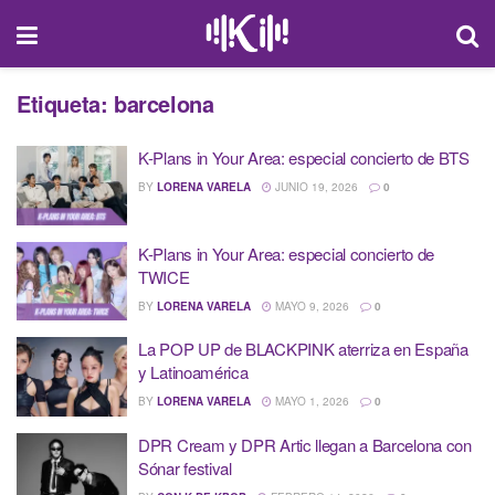
Etiqueta:
barcelona
K-Plans in Your Area: especial concierto de BTS
BY
LORENA VARELA
JUNIO 19, 2026
0
K-Plans in Your Area: especial concierto de
TWICE
BY
LORENA VARELA
MAYO 9, 2026
0
La POP UP de BLACKPINK aterriza en España
y Latinoamérica
BY
LORENA VARELA
MAYO 1, 2026
0
DPR Cream y DPR Artic llegan a Barcelona con
Sónar festival