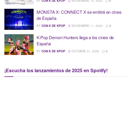
BY
CON K DE KPOP
NOVIEMBRE 15, 2025
0
MONSTA X: CONNECT X se emitirá en cines
de España
BY
CON K DE KPOP
NOVIEMBRE 11, 2025
0
K-Pop Demon Hunters llega a los cines de
España
BY
CON K DE KPOP
OCTUBRE 31, 2025
0
¡Escucha los lanzamientos de 2025 en Spotify!