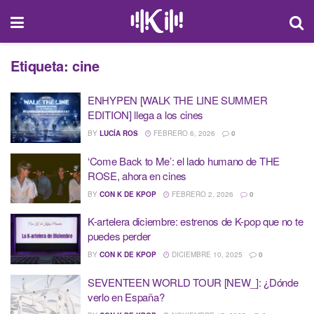
Etiqueta:
cine
ENHYPEN [WALK THE LINE SUMMER
EDITION] llega a los cines
BY
LUCÍA ROS
FEBRERO 6, 2026
0
‘Come Back to Me’: el lado humano de THE
ROSE, ahora en cines
BY
CON K DE KPOP
FEBRERO 2, 2026
0
K-artelera diciembre: estrenos de K-pop que no te
puedes perder
BY
CON K DE KPOP
DICIEMBRE 10, 2025
0
SEVENTEEN WORLD TOUR [NEW_]: ¿Dónde
verlo en España?