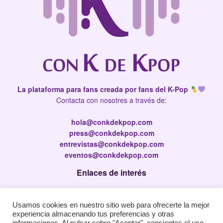
La plataforma para fans creada por fans del K-Pop
Contacta con nosotres a través de:
hola@conkdekpop.com
press@conkdekpop.com
entrevistas@conkdekpop.com
eventos@conkdekpop.com
Enlaces de interés
Press Kit
Usamos cookies en nuestro sitio web para ofrecerte la mejor
Política de privacidad
experiencia almacenando tus preferencias y otras
Política de Cookies