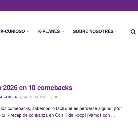
K-CURIOSO
K-PLANES
SOBRE NOSOTRES
 2026 en 10 comebacks
ABRIL 14, 2026
A VARELA
0
ntos comebacks, sabemos lo fácil que es perderse alguno. ¡Por
a tu K-recap de confianza en Con K de Kpop! ¡Vamos con ...