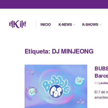
INICIO
K-NEWS
K-SHOWS
Etiqueta:
DJ MINJEONG
BUBBL
Barc
BY
LAURA
El 7 de 
amantes d