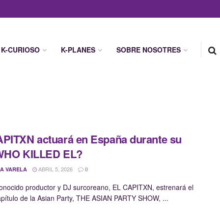
K-CURIOSO
K-PLANES
SOBRE NOSOTRES
PITXN actuará en España durante su
 WHO KILLED EL?
ABRIL 5, 2026
A VARELA
0
conocido productor y DJ surcoreano, EL CAPITXN, estrenará el
pítulo de la Asian Party, THE ASIAN PARTY SHOW, ...