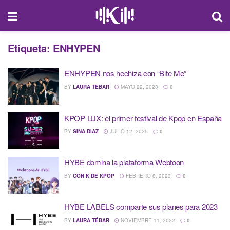
Etiqueta:
ENHYPEN
ENHYPEN nos hechiza con “Bite Me”
BY
LAURA TÉBAR
MAYO 22, 2023
0
KPOP LUX: el primer festival de Kpop en España
BY
SINA DIAZ
JULIO 12, 2025
0
HYBE domina la plataforma Webtoon
BY
CON K DE KPOP
FEBRERO 8, 2023
0
HYBE LABELS comparte sus planes para 2023
BY
LAURA TÉBAR
NOVIEMBRE 11, 2022
0