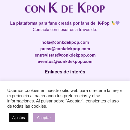
La plataforma para fans creada por fans del K-Pop
Contacta con nosotres a través de:
hola@conkdekpop.com
press@conkdekpop.com
entrevistas@conkdekpop.com
eventos@conkdekpop.com
Enlaces de interés
Press Kit
Usamos cookies en nuestro sitio web para ofrecerte la mejor
Política de privacidad
experiencia almacenando tus preferencias y otras
Política de Cookies
informaciones. Al pulsar sobre "Aceptar", consientes el uso
de todas las cookies.
Aceptar
Ajustes
© 2026
JNews
- Premium WordPress news & magazine theme by
Jegtheme
.