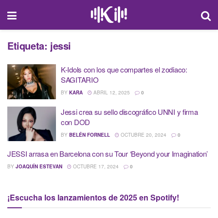
Etiqueta:
jessi
K-Idols con los que compartes el zodiaco:
SAGITARIO
BY
KARA
ABRIL 12, 2025
0
Jessi crea su sello discográfico UNNI y firma
con DOD
BY
BELÉN FORNELL
OCTUBRE 20, 2024
0
JESSI arrasa en Barcelona con su Tour ‘Beyond your Imagination’
BY
JOAQUÍN ESTEVAN
OCTUBRE 17, 2024
0
¡Escucha los lanzamientos de 2025 en Spotify!