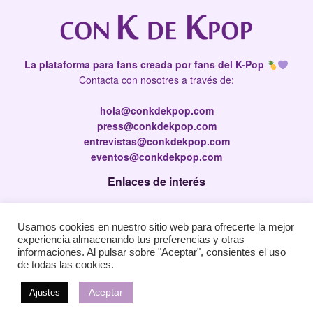
La plataforma para fans creada por fans del K-Pop
Contacta con nosotres a través de:
hola@conkdekpop.com
press@conkdekpop.com
entrevistas@conkdekpop.com
eventos@conkdekpop.com
Enlaces de interés
Press Kit
Usamos cookies en nuestro sitio web para ofrecerte la mejor
Política de privacidad
experiencia almacenando tus preferencias y otras
Política de Cookies
informaciones. Al pulsar sobre "Aceptar", consientes el uso
de todas las cookies.
Aceptar
Ajustes
© 2026
JNews
- Premium WordPress news & magazine theme by
Jegtheme
.