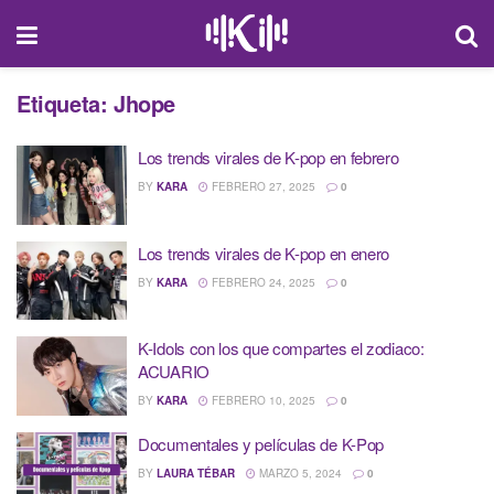
Etiqueta:
Jhope
Los trends virales de K-pop en febrero
BY
KARA
FEBRERO 27, 2025
0
Los trends virales de K-pop en enero
BY
KARA
FEBRERO 24, 2025
0
K-Idols con los que compartes el zodiaco:
ACUARIO
BY
KARA
FEBRERO 10, 2025
0
Documentales y películas de K-Pop
BY
LAURA TÉBAR
MARZO 5, 2024
0