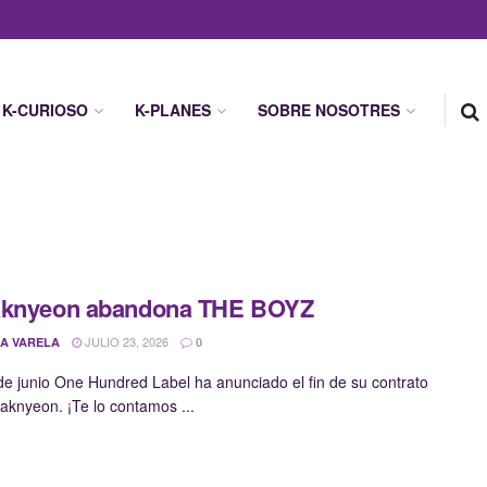
K-CURIOSO
K-PLANES
SOBRE NOSOTRES
aknyeon abandona THE BOYZ
JULIO 23, 2026
A VARELA
0
de junio One Hundred Label ha anunciado el fin de su contrato
aknyeon. ¡Te lo contamos ...