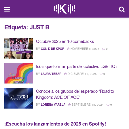
Etiqueta:
JUST B
Octubre 2025 en 10 comebacks
BY
CON K DE KPOP
NOVIEMBRE 8, 2025
0
Idols que forman parte del colectivo LGBTIQ+
BY
LAURA TÉBAR
DICIEMBRE 11, 2025
0
Conoce a los grupos del esperado “Road to
Kingdom: ACE OF ACE”
BY
LORENA VARELA
SEPTIEMBRE 18, 2024
0
¡Escucha los lanzamientos de 2025 en Spotify!