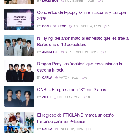
BY
LUCÍA ROS
NOVIEMBRE 1, 2025
0
Conciertos de k-pop y k-hh en España y Europa
2025
BY
CON K DE KPOP
DICIEMBRE 4, 2025
0
N.Flying, del anonimato al estrellato que les trae a
Barcelona el 10 de octubre
BY
ANISIA GIL
SEPTIEMBRE 29, 2025
0
Dragon Pony, los ‘rookies’ que revolucionan la
escena k-rock
BY
CARLA
MAYO 4, 2025
0
CNBLUE regresa con “X” tras 3 años
BY
ZOTTI
ENERO 12, 2025
0
El regreso de FTISLAND marca un otoño
histórico para las K-Bands
BY
CARLA
ENERO 12, 2025
0