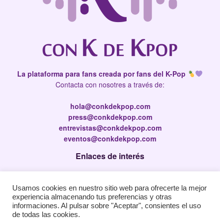
La plataforma para fans creada por fans del K-Pop
Contacta con nosotres a través de:
hola@conkdekpop.com
press@conkdekpop.com
entrevistas@conkdekpop.com
eventos@conkdekpop.com
Enlaces de interés
Press Kit
Usamos cookies en nuestro sitio web para ofrecerte la mejor
Política de privacidad
experiencia almacenando tus preferencias y otras
Política de Cookies
informaciones. Al pulsar sobre "Aceptar", consientes el uso
de todas las cookies.