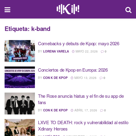
Etiqueta:
k-band
Comebacks y debuts de Kpop: mayo 2026
BY
LORENA VARELA
MAYO 22, 2026
0
Conciertos de Kpop en Europa: 2026
BY
CON K DE KPOP
MAYO 13, 2026
0
The Rose anuncia hiatus y el fin de su app de
fans
BY
CON K DE KPOP
ABRIL 17, 2026
0
LXVE TO DEATH: rock y vulnerabilidad al estilo
Xdinary Heroes