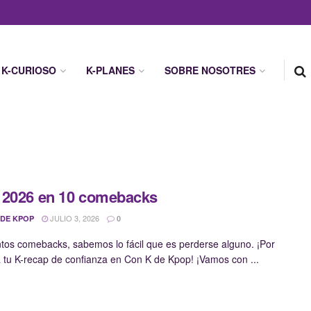
K-CURIOSO
K-PLANES
SOBRE NOSOTRES
 2026 en 10 comebacks
JULIO 3, 2026
 DE KPOP
0
ntos comebacks, sabemos lo fácil que es perderse alguno. ¡Por
a tu K-recap de confianza en Con K de Kpop! ¡Vamos con ...