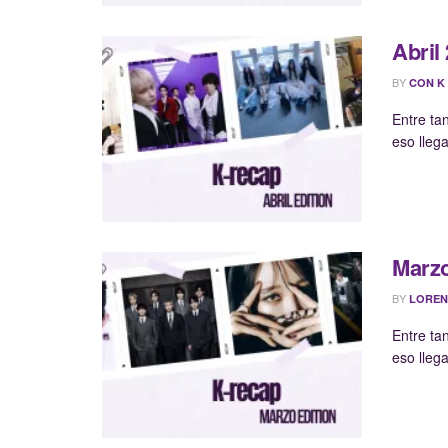
Abril
BY
CON K
Entre ta
eso lleg
Marzo
BY
LOREN
Entre ta
eso lleg