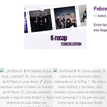
Febre
BY
CON K
Entre ta
eso lleg