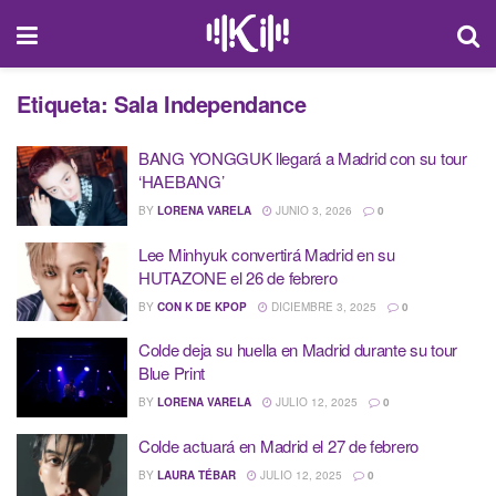
Etiqueta:
Sala Independance
BANG YONGGUK llegará a Madrid con su tour
‘HAEBANG’
BY
LORENA VARELA
JUNIO 3, 2026
0
Lee Minhyuk convertirá Madrid en su
HUTAZONE el 26 de febrero
BY
CON K DE KPOP
DICIEMBRE 3, 2025
0
Colde deja su huella en Madrid durante su tour
Blue Print
BY
LORENA VARELA
JULIO 12, 2025
0
Colde actuará en Madrid el 27 de febrero
BY
LAURA TÉBAR
JULIO 12, 2025
0