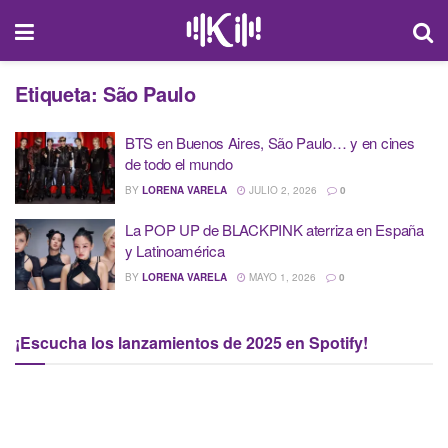
Etiqueta:
São Paulo
BTS en Buenos Aires, São Paulo… y en cines
de todo el mundo
BY
LORENA VARELA
JULIO 2, 2026
0
La POP UP de BLACKPINK aterriza en España
y Latinoamérica
BY
LORENA VARELA
MAYO 1, 2026
0
¡Escucha los lanzamientos de 2025 en Spotify!