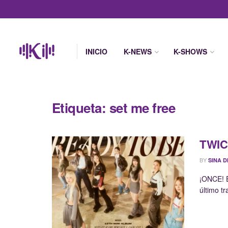
INICIO
K-NEWS
K-SHOWS
Etiqueta:
set me free
TWIC
BY
SINA D
¡ONCE! E
último t