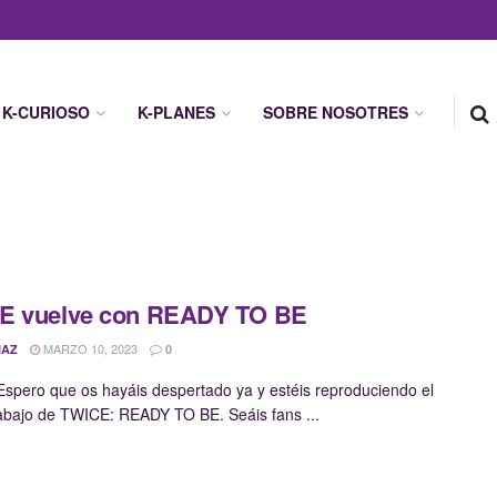
K-CURIOSO
K-PLANES
SOBRE NOSOTRES
E vuelve con READY TO BE
MARZO 10, 2023
IAZ
0
spero que os hayáis despertado ya y estéis reproduciendo el
rabajo de TWICE: READY TO BE. Seáis fans ...