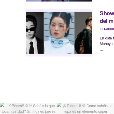
Show 
del m
BY
LOREN
En esta 
Money 12
...