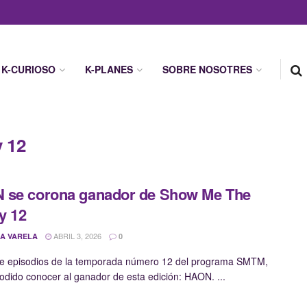
K-CURIOSO
K-PLANES
SOBRE NOSOTRES
 12
 se corona ganador de Show Me The
y 12
ABRIL 3, 2026
A VARELA
0
e episodios de la temporada número 12 del programa SMTM,
dido conocer al ganador de esta edición: HAON. ...