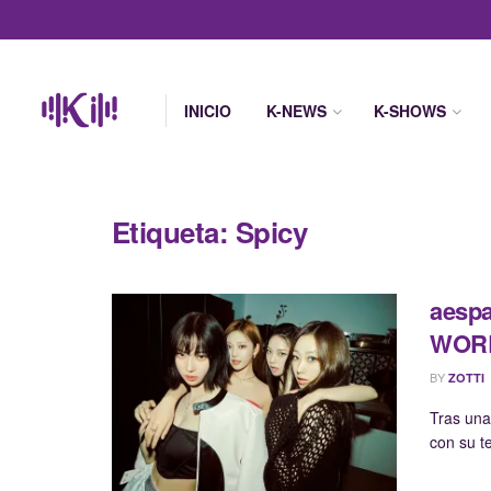
INICIO
K-NEWS
K-SHOWS
Etiqueta:
Spicy
aespa
WOR
BY
ZOTTI
Tras una
con su t