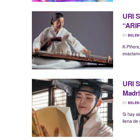
URI 
“ARI
BY
BELÉN
K-Piñers
exactame
URI S
Madr
BY
BELÉN
Si hay a
llena de 