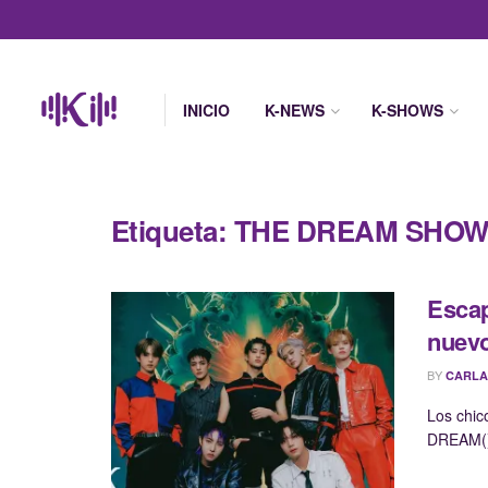
INICIO
K-NEWS
K-SHOWS
Etiqueta:
THE DREAM SHOW
Escap
nuev
BY
CARLA
Los chi
DREAM()S