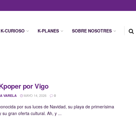
K-CURIOSO
K-PLANES
SOBRE NOSOTRES
Kpoper por Vigo
MAYO 14, 2026
A VARELA
0
conocida por sus luces de Navidad, su playa de primerísima
y su gran oferta cultural. Ah, y ...