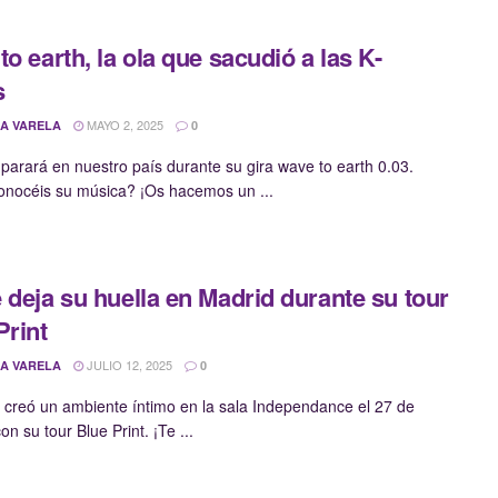
to earth, la ola que sacudió a las K-
s
MAYO 2, 2025
A VARELA
0
 parará en nuestro país durante su gira wave to earth 0.03.
onocéis su música? ¡Os hacemos un ...
 deja su huella en Madrid durante su tour
Print
JULIO 12, 2025
A VARELA
0
ta creó un ambiente íntimo en la sala Independance el 27 de
on su tour Blue Print. ¡Te ...