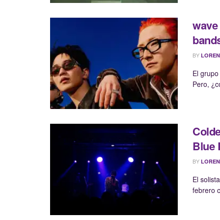
wave 
band
BY
LOREN
El grupo
Pero, ¿c
Colde
Blue 
BY
LOREN
El solis
febrero c