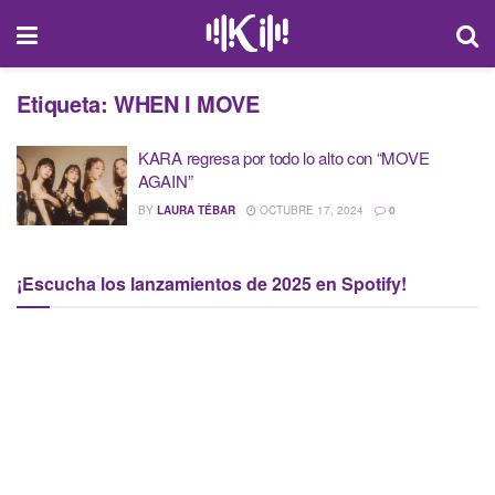
Etiqueta:
WHEN I MOVE
KARA regresa por todo lo alto con “MOVE
AGAIN”
BY
LAURA TÉBAR
OCTUBRE 17, 2024
0
¡Escucha los lanzamientos de 2025 en Spotify!