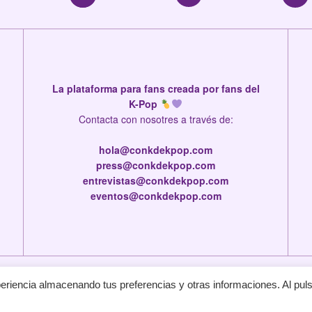
La plataforma para fans creada por fans del
K-Pop
Contacta con nosotres a través de:
hola@conkdekpop.com
press@conkdekpop.com
entrevistas@conkdekpop.com
eventos@conkdekpop.com
© 2026
JNews
- Premium WordPress news & magazine theme by
Jegtheme
.
eriencia almacenando tus preferencias y otras informaciones. Al pul