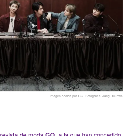
Imagen cedida por GQ. Fotografía: Jang Dukhwa
 revista de moda
GQ
, a la que han concedido