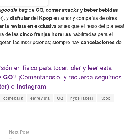
a
goodie bag
de
GQ
,
comer
snacks
y beber bebidas
r), y
disfrutar
del
Kpop
en amor y compañía de otres
ar la revista en exclusiva
antes que el resto del planeta!
ra de las
cinco franjas horarias
habilitadas para el
agotan las inscripciones; siempre hay
cancelaciones
de
ión en físico para tocar, oler y leer esta
y
GQ
? ¡Coméntanoslo, y recuerda seguirnos
ter)
e
Instagram
!
comeback
entrevista
GQ
hybe labels
Kpop
Next Post