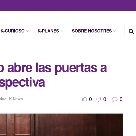
K-CURIOSO
K-PLANES
SOBRE NOSOTRES
 abre las puertas a
spectiva
0
0
0
idad
,
K-News