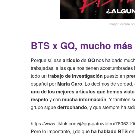
Imagen cedida po
BTS x GQ, mucho más 
Porque sí, ese
artículo
de
GQ
nos ha dado mucho
trabajadas, a las que nos tienen acostumbrades 
todo un
trabajo de investigación
puesto en
pre
español por
Marta Caro
. Lo decimos de verdad
uno de los mejores artículos que hemos visto
respeto
y con
mucha información
. Y también s
grupo sigue
derrochando
, y que siempre ha sid
https://www.tiktok.com/@gqspain/video/76063
Pero lo importante, ¿de qué
ha hablado
BTS
en 