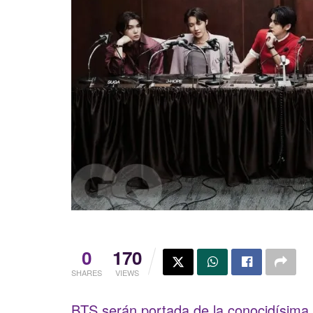
0
170
SHARES
VIEWS
BTS serán portada de la conocidísima