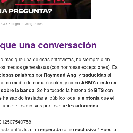
r GQ. Fotografía: Jang Dukwa
que una conversación
 más que una de esas entrevistas, no siempre bien
los medios generalistas (con honrosas excepciones). Es
ciosas palabras
por
Raymond Ang
, y
traducidas
al
, como medio de comunicación, y como
ARMYs
:
este es
 sobre la banda
. Se ha tocado la historia de
BTS
con
e ha sabido trasladar al público toda la
sintonía
que el
o uno de los motivos por los que les
adoramos
.
10012507540758
esta entrevista tan
esperada
como
exclusiva
? Pues la