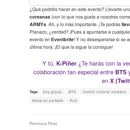
¿Qué podréis hacer en este evento? Llevarte un
coreanas
(con lo que nos gusta a nosotres come
ARMYs
. Ah, y lo más importante. ¡Te podrás
llev
Planazo, ¿verdad? ¡Pues a apuntarse a cualquie
evento en
Eventbrite
! Y no desesperarse si se 
última hora. ¡El que la sigue la consigue!
Y tú,
K-Piñer
¿Te harás con la vers
colaboración tan especial entre
BTS
en
X (Twit
Tags:
boy group
BTS
Centro cultural coreano
Kpop en portada
Kult
Previous Post