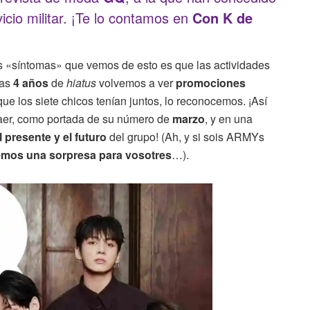
vicio militar. ¡Te lo contamos en
Con K de
 «síntomas» que vemos de esto es que las actividades
ras
4 años
de
hiatus
volvemos a ver
promociones
que los siete chicos tenían juntos, lo reconocemos. ¡Así
raer, como portada de su número de
marzo
, y en una
 presente y el futuro
del grupo! (Ah, y si sois ARMYs
mos una sorpresa para vosotres
…).