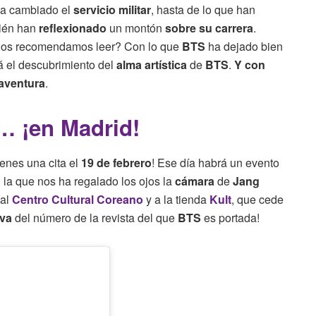
ha cambiado el
servicio militar
, hasta de lo que han
bién han
reflexionado
un montón
sobre su carrera
.
e os recomendamos leer? Con lo que
BTS
ha dejado bien
rá el descubrimiento del
alma artística
de
BTS
.
Y con
aventura
.
… ¡en Madrid!
ienes una cita el
19 de febrero
! Ese día habrá un evento
 la que nos ha regalado los ojos la
cámara
de
Jang
 al
Centro Cultural Coreano
y a la tienda
Kult
, que cede
iva
del número de la revista del que
BTS
es portada!