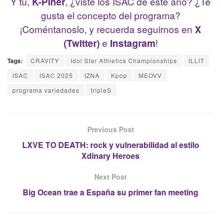
Y tú,
K-Piñer
, ¿viste los ISAC de este año? ¿Te
gusta el concepto del programa?
¡Coméntanoslo, y recuerda seguirnos en
X
(Twitter)
e
Instagram
!
Tags:
CRAVITY
Idol Star Athletics Championships
ILLIT
ISAC
ISAC 2025
IZNA
Kpop
MEOVV
programa variedades
tripleS
Previous Post
LXVE TO DEATH: rock y vulnerabilidad al estilo
Xdinary Heroes
Next Post
Big Ocean trae a España su primer fan meeting