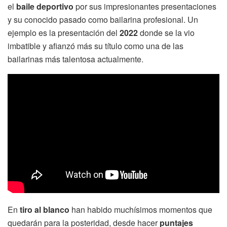
el
baile deportivo
por sus impresionantes presentaciones
y su conocido pasado como bailarina profesional. Un
ejemplo es la presentación del
2022
donde se la vio
imbatible y afianzó más su título como una de las
bailarinas más talentosa actualmente.
En
tiro al blanco
han habido muchísimos momentos que
quedarán para la posteridad, desde hacer
puntajes