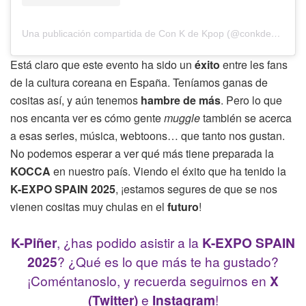
Una publicación compartida de Con K de Kpop (@conkdekpop)
Está claro que este evento ha sido un
éxito
entre les fans
de la cultura coreana en España. Teníamos ganas de
cositas así, y aún tenemos
hambre de más
. Pero lo que
nos encanta ver es cómo gente
muggle
también se acerca
a esas series, música, webtoons… que tanto nos gustan.
No podemos esperar a ver qué más tiene preparada la
KOCCA
en nuestro país. Viendo el éxito que ha tenido la
K-EXPO SPAIN 2025
, ¡estamos segures de que se nos
vienen cositas muy chulas en el
futuro
!
K-Piñer
, ¿has podido asistir a la
K-EXPO SPAIN
2025
? ¿Qué es lo que más te ha gustado?
¡Coméntanoslo, y recuerda seguirnos en
X
(Twitter)
e
Instagram
!