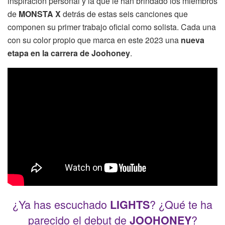
inspiración personal y la que le han brindado los miembros
de
MONSTA X
detrás de estas seis canciones que
componen su primer trabajo oficial como solista. Cada una
con su color propio que marca en este 2023 una
nueva
etapa en la carrera de Joohoney
.
¿Ya has escuchado
? ¿Qué te ha
LIGHTS
parecido el debut de
?
JOOHONEY