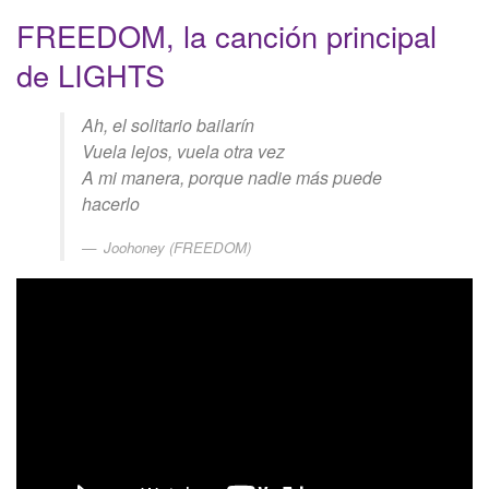
FREEDOM, la canción principal
de LIGHTS
Ah, el solitario bailarín
Vuela lejos, vuela otra vez
A mi manera, porque nadie más puede
hacerlo
Joohoney (FREEDOM)