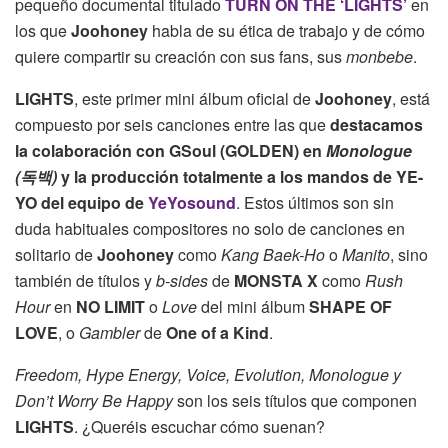
pequeño documental titulado
TURN ON THE ‘LIGHTS’
en
los que
Joohoney
habla de su ética de trabajo y de cómo
quiere compartir su creación con sus fans, sus
monbebe
.
LIGHTS
, este primer mini álbum oficial de
Joohoney
, está
compuesto por seis canciones entre las que
destacamos
la colaboración con GSoul (GOLDEN) en
Monologue
(독백)
y la producción totalmente a los mandos de YE-
YO del equipo de
YeYosound
. Estos últimos son sin
duda habituales compositores no solo de canciones en
solitario de
Joohoney
como
Kang Baek-Ho
o
Manito
, sino
también de títulos y
b-sides
de
MONSTA X
como
Rush
Hour
en
NO LIMIT
o
Love
del mini álbum
SHAPE OF
LOVE
, o
Gambler
de
One of a Kind
.
Freedom, Hype Energy, Voice, Evolution, Monologue y
Don’t Worry Be Happy
son los seis títulos que componen
LIGHTS
. ¿Queréis escuchar cómo suenan?