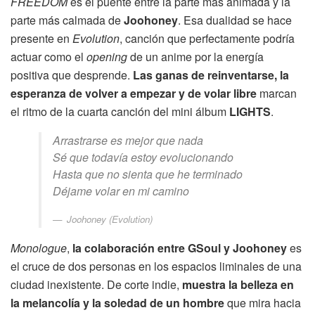
FREEDOM
es el puente entre la parte más animada y la
parte más calmada de
Joohoney
. Esa dualidad se hace
presente en
Evolution
, canción que perfectamente podría
actuar como el
opening
de un anime por la energía
positiva que desprende.
Las ganas de reinventarse, la
esperanza de volver a empezar y de volar libre
marcan
el ritmo de la cuarta canción del mini álbum
LIGHTS
.
Arrastrarse es mejor que nada
Sé que todavía estoy evolucionando
Hasta que no sienta que he terminado
Déjame volar en mi camino
Joohoney (Evolution)
Monologue
,
la colaboración entre GSoul y Joohoney
es
el cruce de dos personas en los espacios liminales de una
ciudad inexistente. De corte indie,
muestra la belleza en
la melancolía y la soledad de un hombre
que mira hacia