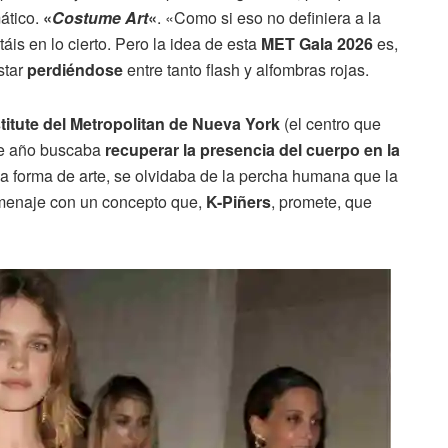
ático.
«
Costume Art
«
. «Como si eso no definiera a la
áis en lo cierto. Pero la idea de esta
MET Gala 2026
es,
star
perdiéndose
entre tanto flash y alfombras rojas.
itute del Metropolitan de Nueva York
(el centro que
ste año buscaba
recuperar la presencia del cuerpo en la
na forma de arte, se olvidaba de la percha humana que la
omenaje con un concepto que,
K-Piñers
, promete, que