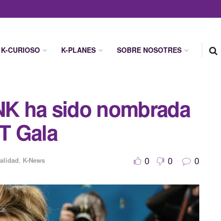
K-CURIOSO
K-PLANES
SOBRE NOSOTRES
K ha sido nombrada
ET Gala
0
0
0
alidad
,
K-News