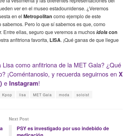
e la vestimenta y las diferentes representaciones del
e pueden ver en el museo estadounidense. ¿Veremos
uesta en el
Metropolitan
como ejemplo de este
o sabemos. Pero lo que sí sabemos es que, como
ir. Entre ellas, seguro que veremos a muchos
idols
con
stra anfitriona favorita,
LISA
. ¡Qué ganas de que llegue
 a Lisa como anfitriona de la MET Gala? ¿Qué
nto? ¡Coméntanoslo, y recuerda seguirnos en
X
)
e
Instagram
!
Kpop
lisa
MET Gala
moda
soloist
Next Post
ea
PSY es investigado por uso indebido de
medicación