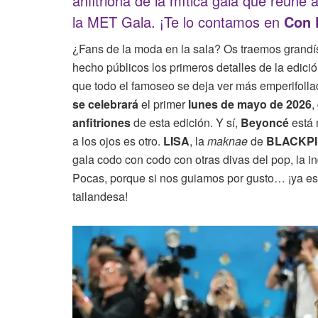
anfitriona de la mítica gala que reúne
la MET Gala. ¡Te lo contamos en
Con 
¿Fans de la moda en la sala? Os traemos grandís
hecho públicos los primeros detalles de la edici
que todo el famoseo se deja ver más emperifoll
se celebrará
el primer
lunes de mayo de 2026
,
anfitriones
de esta edición. Y sí,
Beyoncé
está 
a los ojos es otro.
LISA
, la
maknae
de
BLACKP
gala codo con codo con otras divas del pop, la i
Pocas, porque si nos guiamos por gusto… ¡ya est
tailandesa!