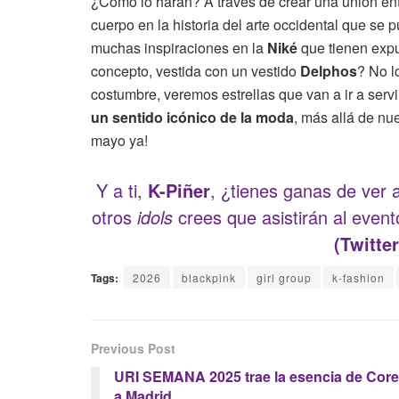
¿Cómo lo harán? A través de crear una unión entr
cuerpo en la historia del arte occidental que s
muchas inspiraciones en la
Niké
que tienen exp
concepto, vestida con un vestido
Delphos
? No l
costumbre, veremos estrellas que van a ir a serv
un sentido icónico de la moda
, más allá de nue
mayo ya!
Y a ti,
K-Piñer
, ¿tienes ganas de ver
otros
idols
crees que asistirán al eve
(Twitter
Tags:
2026
blackpink
girl group
k-fashion
Previous Post
URI SEMANA 2025 trae la esencia de Cor
a Madrid