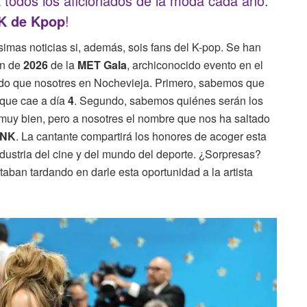
 a todos los aficionados de la moda cada año:
K de Kpop
!
imas noticias si, además, sois fans del K-pop. Se han
ón de
2026
de la
MET Gala
, archiconocido evento en el
ado que nosotres en Nochevieja. Primero, sabemos que
 que cae a día
4
. Segundo, sabemos quiénes serán los
muy bien, pero a nosotres el nombre que nos ha saltado
INK
. La cantante compartirá los honores de acoger esta
ndustria del cine y del mundo del deporte. ¿Sorpresas?
aban tardando en darle esta oportunidad a la artista