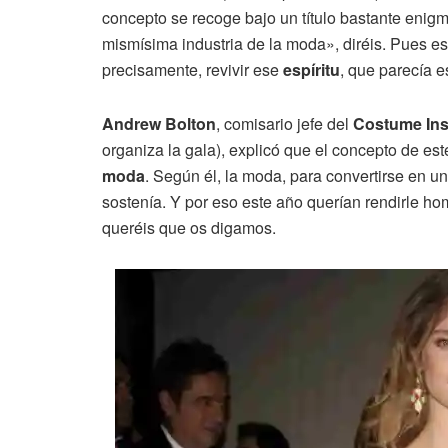
concepto se recoge bajo un título bastante enigm
mismísima industria de la moda», diréis. Pues est
precisamente, revivir ese
espíritu
, que parecía e
Andrew Bolton
, comisario jefe del
Costume Inst
organiza la gala), explicó que el concepto de e
moda
. Según él, la moda, para convertirse en u
sostenía. Y por eso este año querían rendirle h
queréis que os digamos.