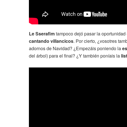
Le Sserafim
tampoco dejó pasar la oportunidad
cantando villancicos
. Por cierto, ¿vosotres ta
adornos de Navidad? ¿Empezáis poniendo la
es
del árbol) para el final? ¿Y también poníais la
li