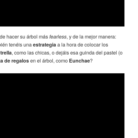
 de hacer su árbol más
fearless
, y de la mejor manera:
mbién tenéis una
estrategia
a la hora de colocar los
trella
, como las chicas, o dejáis esa guinda del pastel (o
sta de regalos
en el árbol, como
Eunchae
?