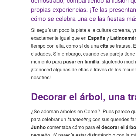
demostrado, compartiendo la ilusión qu
propias experiencias. ¡Te las present
cómo se celebra una de las fiestas má
Si seguís un poco la pista a la cultura coreana, 
exactamente igual que en
España
y
Latinoamér
tiempo con ella, como si de una
cita
se tratase. 
ciudades. Sin embargo, cuando esa pareja tien
momento para
pasar en familia
, siguiendo much
¡Conoced algunas de ellas a través de los recue
nosotres!
Decorar el árbol, una t
¿Se adornan árboles en Corea? ¡Pues parece que 
para celebrar un
fanmeeting
con sus querides fan
Junho
comentaba cómo para él
decorar el árbo
pequeño. ¡Y parecía estar disfrutándolo con la 