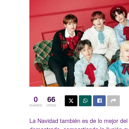
0
66
SHARES
VIEWS
La Navidad también es de lo mejor del