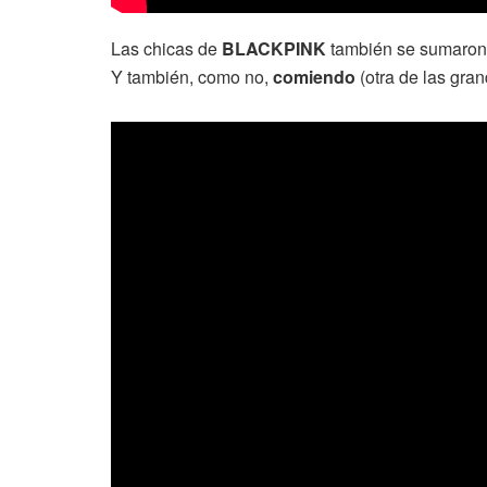
Las chicas de
BLACKPINK
también se sumaron 
Y también, como no,
comiendo
(otra de las gra