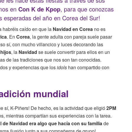
e les hace estas fiestas a través de sus
amos en
Con K de Kpop
, para que conozcas
s esperadas del año en Corea del Sur!
ya habréis caído en que la
Navidad en Corea
no es
ica
. En
Corea
, la gente adulta con pareja suele pasar
Eso sí, con mucho villancico y luces decorando las
e
hijos
, la
Navidad
se suele convertir para ellos en un
as de las tradiciones que nos son tan conocidas.
rdos y experiencias que los
idols
han compartido con
radición mundial
sí, K-Piñers! De hecho, es la actividad que eligió
2PM
s, mientras compartían sus experiencias con la tarea.
l de Navidad era algo que hacía con su familia
de
misma ilusión junto a sus compañeros de grupo!