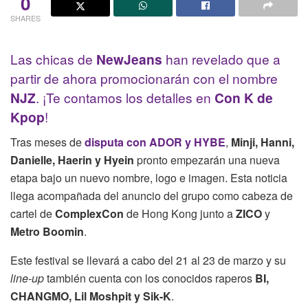
0
SHARES
Las chicas de
NewJeans
han revelado que a
partir de ahora promocionarán con el nombre
NJZ
. ¡Te contamos los detalles en
Con K de
Kpop
!
Tras meses de
disputa con ADOR y HYBE
,
Minji, Hanni,
Danielle, Haerin y Hyein
pronto empezarán una nueva
etapa bajo un nuevo nombre, logo e imagen. Esta noticia
llega acompañada del anuncio del grupo como cabeza de
cartel de
ComplexCon
de Hong Kong junto a
ZICO
y
Metro Boomin
.
Este festival se llevará a cabo del 21 al 23 de marzo y su
line-up
también cuenta con los conocidos raperos
BI,
CHANGMO, Lil Moshpit y Sik-K
.