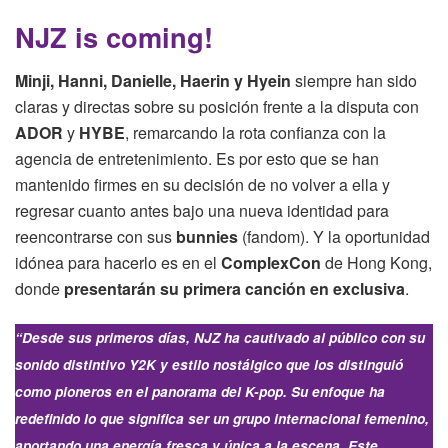
NJZ is coming!
Minji, Hanni, Danielle, Haerin y Hyein
siempre han sido
claras y directas sobre su posición frente a la disputa con
ADOR
y
HYBE
, remarcando la rota confianza con la
agencia de entretenimiento. Es por esto que se han
mantenido firmes en su decisión de no volver a ella y
regresar cuanto antes bajo una nueva identidad para
reencontrarse con sus
bunnies
(fandom). Y la oportunidad
idónea para hacerlo es en el
ComplexCon
de Hong Kong,
donde
presentarán su primera canción en exclusiva
.
“Desde sus primeros días, NJZ ha cautivado al público con su
sonido distintivo Y2K y estilo nostálgico que los distinguió
como pioneros en el panorama del K-pop. Su enfoque ha
redefinido lo que significa ser un grupo internacional femenino,
aportando una energía fresca y única a la escena. Este