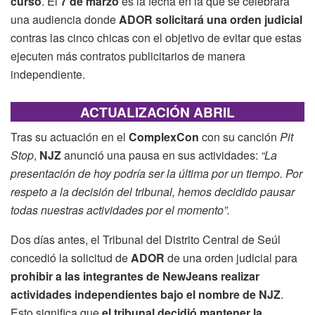
curso
. El
7 de marzo
es la fecha en la que se celebrará
una audiencia donde
ADOR solicitará una orden judicial
contras las cinco chicas con el objetivo de evitar que estas
ejecuten más contratos publicitarios de manera
independiente.
ACTUALIZACIÓN
ABRIL
Tras su actuación en el
ComplexCon
con su canción
Pit
Stop
,
NJZ
anunció una pausa en sus actividades:
“La
presentación de hoy podría ser la última por un tiempo. Por
respeto a la decisión del tribunal, hemos decidido pausar
todas nuestras actividades por el momento”.
Dos días antes, el Tribunal del Distrito Central de Seúl
concedió la solicitud de
ADOR
de una orden judicial para
prohibir a las integrantes de NewJeans realizar
actividades independientes bajo el nombre de NJZ
.
Esto significa que
el tribunal decidió mantener la