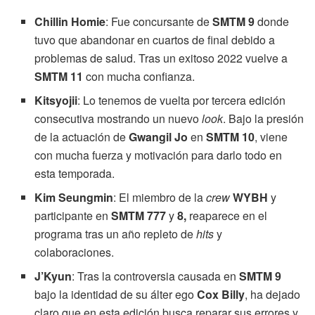
Chillin Homie
: Fue concursante de
SMTM 9
donde
tuvo que abandonar en cuartos de final debido a
problemas de salud. Tras un exitoso 2022 vuelve a
SMTM 11
con mucha confianza.
Kitsyojii
: Lo tenemos de vuelta por tercera edición
consecutiva mostrando un nuevo
look
. Bajo la presión
de la actuación de
Gwangil Jo
en
SMTM 10
, viene
con mucha fuerza y motivación para darlo todo en
esta temporada.
Kim Seungmin
: El miembro de la
crew
WYBH
y
participante en
SMTM 777
y
8,
reaparece en el
programa tras un año repleto de
hits
y
colaboraciones.
J’Kyun
: Tras la controversia causada en
SMTM 9
bajo la identidad de su álter ego
Cox Billy
, ha dejado
claro que en esta edición busca reparar sus errores y