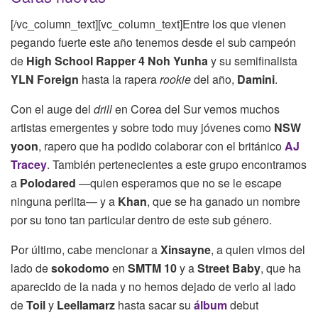
[/vc_column_text][vc_column_text]Entre los que vienen
pegando fuerte este año tenemos desde el sub campeón
de
High School Rapper 4 Noh Yunha
y su semifinalista
YLN Foreign
hasta la rapera
rookie
del año,
Damini
.
Con el auge del
drill
en Corea del Sur vemos muchos
artistas emergentes y sobre todo muy jóvenes como
NSW
yoon
, rapero que ha podido colaborar con el británico
AJ
Tracey
. También pertenecientes a este grupo encontramos
a
Polodared
—quien esperamos que no se le escape
ninguna perlita— y a
Khan
, que se ha ganado un nombre
por su tono tan particular dentro de este sub género.
Por último, cabe mencionar a
Xinsayne
, a quien vimos del
lado de
sokodomo
en
SMTM 10
y a
Street Baby
, que ha
aparecido de la nada y no hemos dejado de verlo al lado
de
Toil
y
Leellamarz
hasta sacar su
álbum
debut