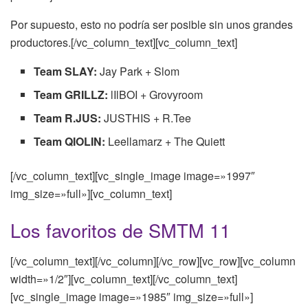
Por supuesto, esto no podría ser posible sin unos grandes
productores.[/vc_column_text][vc_column_text]
Team SLAY:
Jay Park + Slom
Team GRILLZ:
lIlBOI + Grovyroom
Team R.JUS:
JUSTHIS + R.Tee
Team QIOLIN:
Leellamarz + The Quiett
[/vc_column_text][vc_single_image image=»1997″
img_size=»full»][vc_column_text]
Los favoritos de SMTM 11
[/vc_column_text][/vc_column][/vc_row][vc_row][vc_column
width=»1/2″][vc_column_text][/vc_column_text]
[vc_single_image image=»1985″ img_size=»full»]