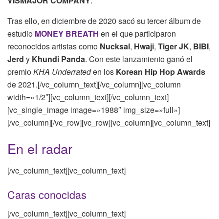
VISMAJOR COMPANY
.
Tras ello, en diciembre de 2020 sacó su tercer álbum de
estudio
MONEY BREATH
en el que participaron
reconocidos artistas como
Nucksal
,
Hwaji
,
Tiger JK
,
BIBI
,
Jerd
y
Khundi Panda
. Con este lanzamiento ganó el
premio
KHA Underrated
en los
Korean Hip Hop Awards
de 2021.[/vc_column_text][/vc_column][vc_column
width=»1/2″][vc_column_text][/vc_column_text]
[vc_single_image image=»1988″ img_size=»full»]
[/vc_column][/vc_row][vc_row][vc_column][vc_column_text]
En el radar
[/vc_column_text][vc_column_text]
Caras conocidas
[/vc_column_text][vc_column_text]