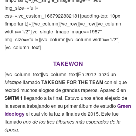
img_size=»full»
css=».vc_custom_1667922832181{padding-top: 10px
!important;}»][/vc_column][/vc_row][vc_row][vc_column
width=»1/2″][vc_single_image image=»1987″
img_size=»full»][/vc_column][vc_column width=»1/2″]
[vc_column_text]
TAKEWON
[/vc_column_text][vc_column_text]En 2012 lanzó un
Mixtape
llamado
TAKEONE FOR THE TEAM
con el que
recibió muchos elogios de grandes raperos. Apareció en
SMTM 1
llegando a la final. Estuvo unos años alejado de
la escena trabajando en su primer álbum de estudio
Green
Ideology
el cual vio la luz a finales de 2015. Este fue
llamado
uno de los tres álbumes más esperados de la
época.