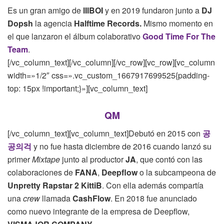
Es un gran amigo de
lIlBOI
y en 2019 fundaron junto a
DJ
Dopsh
la agencia
Halftime Records.
Mismo momento en
el que lanzaron el álbum colaborativo
Good Time For The
Team
.
[/vc_column_text][/vc_column][/vc_row][vc_row][vc_column
width=»1/2″ css=».vc_custom_1667917699525{padding-
top: 15px !important;}»][vc_column_text]
QM
[/vc_column_text][vc_column_text]Debutó en 2015 con
공
공의걱
y no fue hasta diciembre de 2016 cuando lanzó su
primer
Mixtape
junto al productor
JA
, que contó con las
colaboraciones de
FANA
,
Deepflow
o la subcampeona de
Unpretty Rapstar 2 KittiB
. Con ella además compartía
una
crew
llamada
CashFlow
. En 2018 fue anunciado
como nuevo integrante de la empresa de Deepflow,