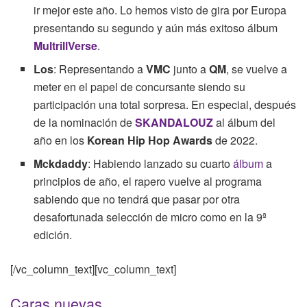
ir mejor este año. Lo hemos visto de gira por Europa
presentando su segundo y aún más exitoso álbum
MultrillVerse
.
Los
: Representando a
VMC
junto a
QM
, se vuelve a
meter en el papel de concursante siendo su
participación una total sorpresa. En especial, después
de la nominación de
SKANDALOUZ
al álbum del
año en los
Korean Hip Hop Awards
de 2022.
Mckdaddy
: Habiendo lanzado su cuarto
álbum
a
principios de año, el rapero vuelve al programa
sabiendo que no tendrá que pasar por otra
desafortunada selección de micro como en la 9ª
edición.
[/vc_column_text][vc_column_text]
Caras nuevas