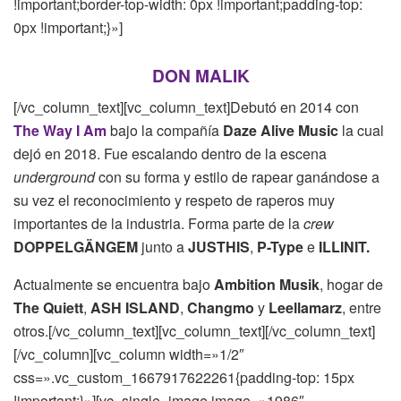
!important;border-top-width: 0px !important;padding-top:
0px !important;}»]
DON MALIK
[/vc_column_text][vc_column_text]Debutó en 2014 con
The Way I Am
bajo la compañía
Daze Alive Music
la cual
dejó en 2018. Fue escalando dentro de la escena
underground
con su forma y estilo de rapear ganándose a
su vez el reconocimiento y respeto de raperos muy
importantes de la industria. Forma parte de la
crew
DOPPELGÄNGEM
junto a
JUSTHIS
,
P-Type
e
ILLINIT.
Actualmente se encuentra bajo
Ambition Musik
, hogar de
The Quiett
,
ASH ISLAND
,
Changmo
y
Leellamarz
, entre
otros.[/vc_column_text][vc_column_text][/vc_column_text]
[/vc_column][vc_column width=»1/2″
css=».vc_custom_1667917622261{padding-top: 15px
!important;}»][vc_single_image image=»1986″