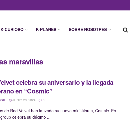
K-CURIOSO
K-PLANES
SOBRE NOSOTRES
las maravillas
elvet celebra su aniversario y la llegada
erano en “Cosmic”
JUNIO 29, 2024
 GIL
0
as de Red Velvet han lanzado su nuevo mini álbum, Cosmic. En
rl group celebra su décimo ...