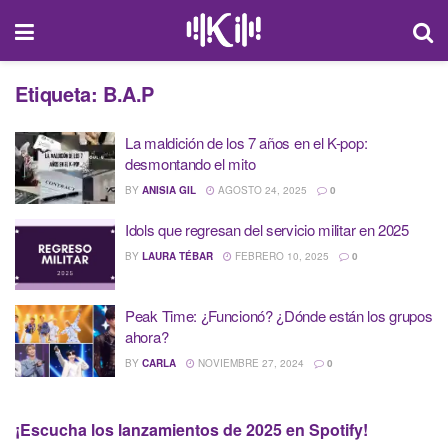
Etiqueta:
B.A.P
La maldición de los 7 años en el K-pop:
desmontando el mito
BY
ANISIA GIL
AGOSTO 24, 2025
0
Idols que regresan del servicio militar en 2025
BY
LAURA TÉBAR
FEBRERO 10, 2025
0
Peak Time: ¿Funcionó? ¿Dónde están los grupos
ahora?
BY
CARLA
NOVIEMBRE 27, 2024
0
¡Escucha los lanzamientos de 2025 en Spotify!