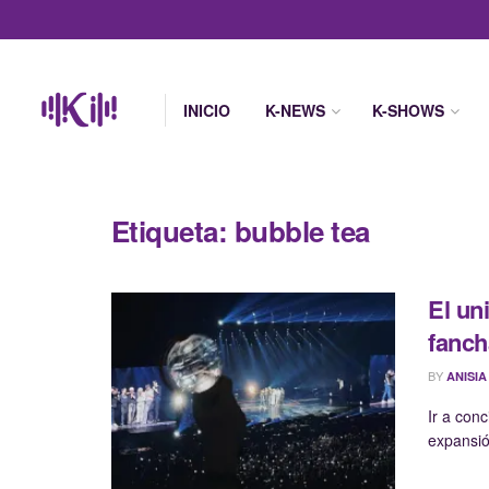
INICIO
K-NEWS
K-SHOWS
Etiqueta:
bubble tea
El un
fancha
BY
ANISIA
Ir a con
expansió