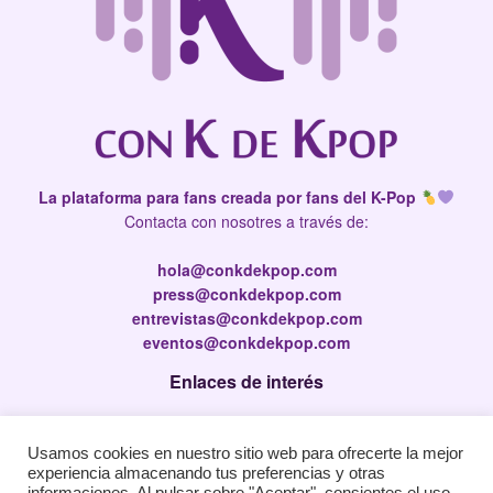
La plataforma para fans creada por fans del K-Pop
Contacta con nosotres a través de:
hola@conkdekpop.com
press@conkdekpop.com
entrevistas@conkdekpop.com
eventos@conkdekpop.com
Enlaces de interés
Press Kit
Usamos cookies en nuestro sitio web para ofrecerte la mejor
Política de privacidad
experiencia almacenando tus preferencias y otras
Política de Cookies