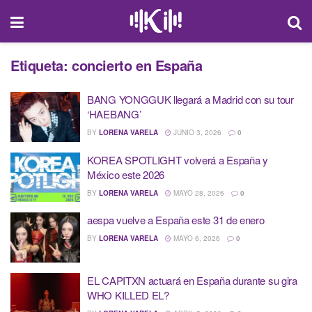
Etiqueta:
concierto en España
BANG YONGGUK llegará a Madrid con su tour
‘HAEBANG’
BY
LORENA VARELA
JUNIO 3, 2026
0
KOREA SPOTLIGHT volverá a España y
México este 2026
BY
LORENA VARELA
MAYO 28, 2026
0
aespa vuelve a España este 31 de enero
BY
LORENA VARELA
MAYO 6, 2026
0
EL CAPITXN actuará en España durante su gira
WHO KILLED EL?