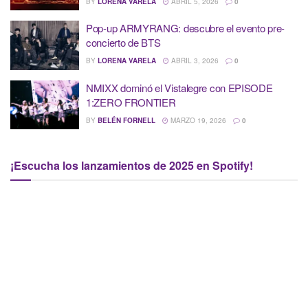
BY
LORENA VARELA
ABRIL 5, 2026
0
Pop-up ARMYRANG: descubre el evento pre-
concierto de BTS
BY
LORENA VARELA
ABRIL 3, 2026
0
NMIXX dominó el Vistalegre con EPISODE
1:ZERO FRONTIER
BY
BELÉN FORNELL
MARZO 19, 2026
0
¡Escucha los lanzamientos de 2025 en Spotify!