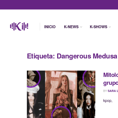
INICIO
K-NEWS
K-SHOWS
Etiqueta:
Dangerous Medusa 
Mitol
grupo
BY
SARA 
kpop,