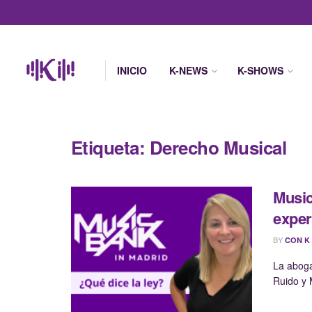
INICIO
K-NEWS
K-SHOWS
Etiqueta:
Derecho Musical
Music
exper
BY
CON K
La abogad
Ruido y M