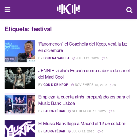
Etiqueta:
festival
‘Fanomenon’, el Coachella del Kpop, verá la luz
en diciembre
BY
LORENA VARELA
JULIO 28, 2026
0
JENNIE visitará España como cabeza de cartel
del Mad Cool
BY
CON K DE KPOP
NOVIEMBRE 15, 2025
0
Empieza la cuenta atrás: preparándonos para el
Music Bank Lisboa
BY
LAURA TÉBAR
SEPTIEMBRE 18, 2025
0
El Music Bank llega a Madrid el 12 de octubre
BY
LAURA TÉBAR
JULIO 12, 2025
0