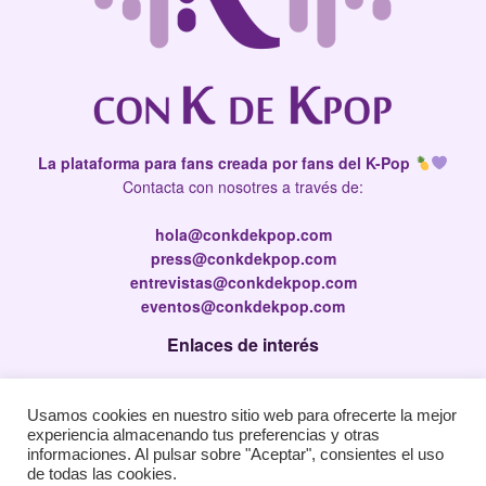
La plataforma para fans creada por fans del K-Pop
Contacta con nosotres a través de:
hola@conkdekpop.com
press@conkdekpop.com
entrevistas@conkdekpop.com
eventos@conkdekpop.com
Enlaces de interés
Press Kit
Usamos cookies en nuestro sitio web para ofrecerte la mejor
Política de privacidad
experiencia almacenando tus preferencias y otras
Política de Cookies
informaciones. Al pulsar sobre "Aceptar", consientes el uso
de todas las cookies.