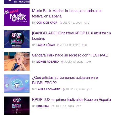
Music Bank Madrid: la lucha por celebrar el
festival en España
BY
CON K DE KPOP
JULIO 12, 2025
0
[CANCELADO] El festival KPOP LUX aterriza en
Londres
BY
LAURA TÉBAR
JULIO 12, 2025
0
Sandara Park hace su regreso con “FESTIVAL”
BY
MONSE ROSARIO
JULIO 13, 2023
0
¿Qué artistas surcoreanos actuarán en el
BUBBLEPOP?
BY
LAURA LEONARTE
JULIO 12, 2025
0
KPOP LUX: el primer festival de Kpop en España
BY
SINA DIAZ
JULIO 12, 2025
0