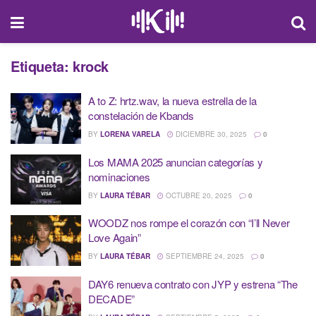
Etiqueta:
krock
A to Z: hrtz.wav, la nueva estrella de la
constelación de Kbands
BY
LORENA VARELA
DICIEMBRE 30, 2025
0
Los MAMA 2025 anuncian categorías y
nominaciones
BY
LAURA TÉBAR
OCTUBRE 20, 2025
0
WOODZ nos rompe el corazón con “I’ll Never
Love Again”
BY
LAURA TÉBAR
SEPTIEMBRE 24, 2025
0
DAY6 renueva contrato con JYP y estrena “The
DECADE”