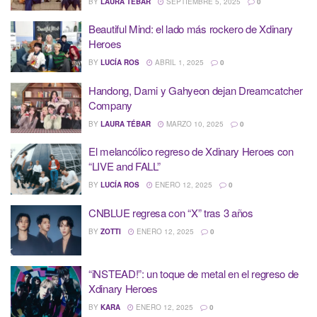
BY
LAURA TÉBAR
SEPTIEMBRE 5, 2025
0
Beautiful Mind: el lado más rockero de Xdinary
Heroes
BY
LUCÍA ROS
ABRIL 1, 2025
0
Handong, Dami y Gahyeon dejan Dreamcatcher
Company
BY
LAURA TÉBAR
MARZO 10, 2025
0
El melancólico regreso de Xdinary Heroes con
“LIVE and FALL”
BY
LUCÍA ROS
ENERO 12, 2025
0
CNBLUE regresa con “X” tras 3 años
BY
ZOTTI
ENERO 12, 2025
0
“iNSTEAD!”: un toque de metal en el regreso de
Xdinary Heroes
BY
KARA
ENERO 12, 2025
0