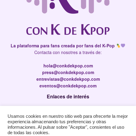
La plataforma para fans creada por fans del K-Pop
Contacta con nosotres a través de:
hola@conkdekpop.com
press@conkdekpop.com
entrevistas@conkdekpop.com
eventos@conkdekpop.com
Enlaces de interés
Press Kit
Usamos cookies en nuestro sitio web para ofrecerte la mejor
Política de privacidad
experiencia almacenando tus preferencias y otras
Política de Cookies
informaciones. Al pulsar sobre "Aceptar", consientes el uso
de todas las cookies.