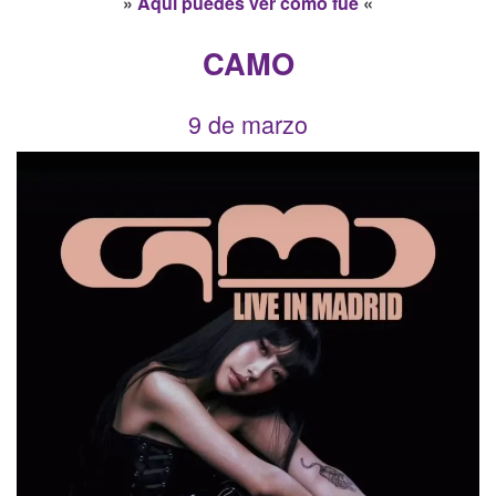
»
Aquí puedes ver cómo fue
«
CAMO
9 de marzo