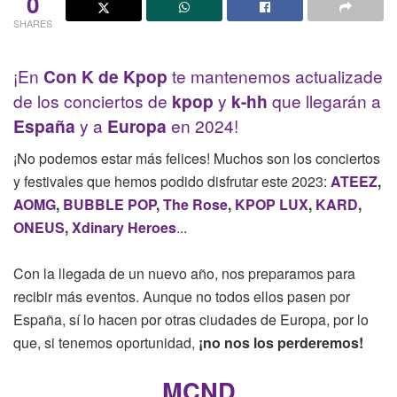
0
SHARES
¡En
Con K de Kpop
te mantenemos actualizade
de los conciertos de
kpop
y
k-hh
que llegarán a
España
y a
Europa
en 2024!
¡No podemos estar más felices! Muchos son los conciertos
y festivales que hemos podido disfrutar este 2023:
ATEEZ
,
AOMG
,
BUBBLE POP
,
The Rose
,
KPOP LUX
,
KARD
,
ONEUS
,
Xdinary Heroes
.
..
Con la llegada de un nuevo año, nos preparamos para
recibir más eventos. Aunque no todos ellos pasen por
España, sí lo hacen por otras ciudades de Europa, por lo
que, si tenemos oportunidad,
¡no nos los perderemos!
MCND