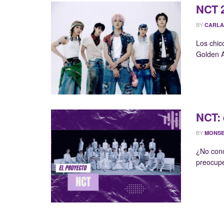
NCT 2
BY
CARLA
Los chic
Golden 
NCT: 
BY
MONSE
¿No cono
preocupe