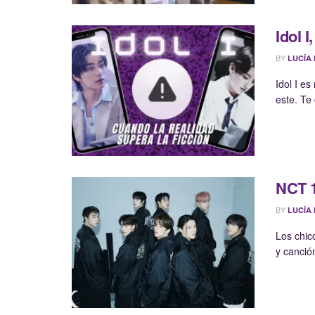
Idol I
BY
LUCÍA
Idol I e
este. Te
NCT 1
BY
LUCÍA
Los chic
y canción