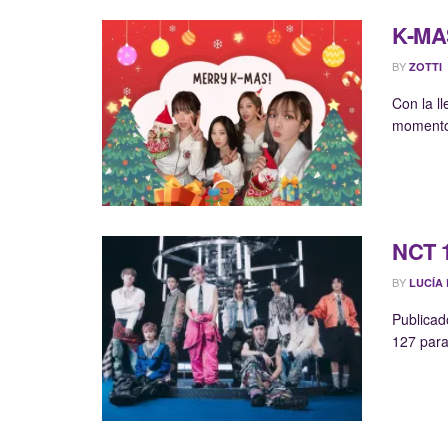
K-MAS
BY
ZOTTI
Con la l
momento 
NCT 1
BY
LUCÍA
Publicad
127 para