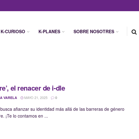
K-CURIOSO
K-PLANES
SOBRE NOSOTRES
e’, el renacer de i-dle
MAYO 21, 2025
A VARELA
0
 busca afianzar su identidad más allá de las barreras de género
e. ¡Te lo contamos en ...