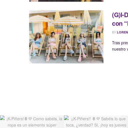
(G)I-
con 
BY
LOREN
Tras pre
nuestro 