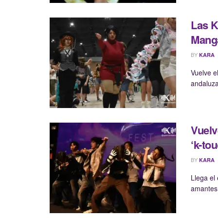
Las K
Manga
BY
KARA
Vuelve el
andaluza
Vuelv
‘k-to
BY
KARA
Llega el
amantes d