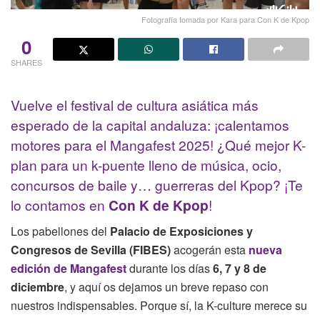
Fotografía tomada por Kara para Con K de Kpop
0
SHARES
Vuelve el festival de cultura asiática más
esperado de la capital andaluza: ¡calentamos
motores para el Mangafest 2025! ¿Qué mejor K-
plan para un k-puente lleno de música, ocio,
concursos de baile y… guerreras del Kpop? ¡Te
lo contamos en
Con K de Kpop
!
Los pabellones del
Palacio de Exposiciones y
Congresos de Sevilla (FIBES)
acogerán esta
nueva
edición de Mangafest
durante los días
6, 7 y 8
de
diciembre
, y aquí os dejamos un breve repaso con
nuestros indispensables. Porque sí, la K-culture merece su