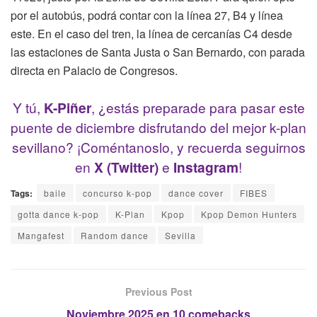
por el autobús, podrá contar con la línea 27, B4 y línea
este. En el caso del tren, la línea de cercanías C4 desde
las estaciones de Santa Justa o San Bernardo, con parada
directa en Palacio de Congresos.
Y tú,
K-Piñer
, ¿estás preparade para pasar este
puente de diciembre disfrutando del mejor k-plan
sevillano? ¡Coméntanoslo, y recuerda seguirnos
en
X (Twitter)
e
Instagram
!
Tags:
baile
concurso k-pop
dance cover
FIBES
gotta dance k-pop
K-Plan
Kpop
Kpop Demon Hunters
Mangafest
Random dance
Sevilla
Previous Post
Noviembre 2025 en 10 comebacks