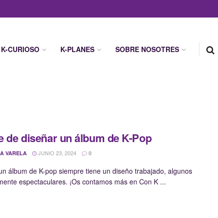
K-CURIOSO
K-PLANES
SOBRE NOSOTRES
te de diseñar un álbum de K-Pop
JUNIO 23, 2024
A VARELA
0
n álbum de K-pop siempre tiene un diseño trabajado, algunos
mente espectaculares. ¡Os contamos más en Con K ...