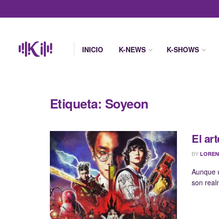
INICIO
K-NEWS
K-SHOWS
Etiqueta:
Soyeon
El ar
BY
LOREN
Aunque u
son real