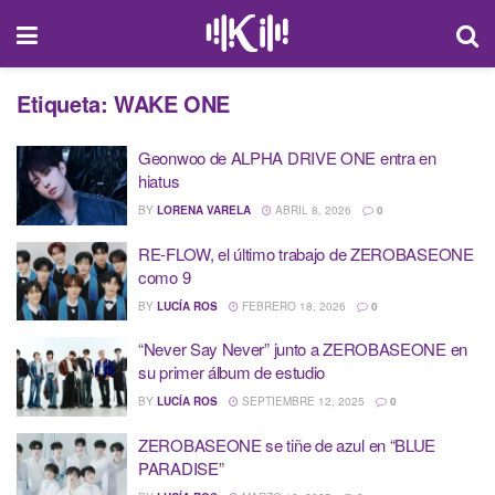
Etiqueta:
WAKE ONE
Geonwoo de ALPHA DRIVE ONE entra en
hiatus
BY
LORENA VARELA
ABRIL 8, 2026
0
RE-FLOW, el último trabajo de ZEROBASEONE
como 9
BY
LUCÍA ROS
FEBRERO 18, 2026
0
“Never Say Never” junto a ZEROBASEONE en
su primer álbum de estudio
BY
LUCÍA ROS
SEPTIEMBRE 12, 2025
0
ZEROBASEONE se tiñe de azul en “BLUE
PARADISE”