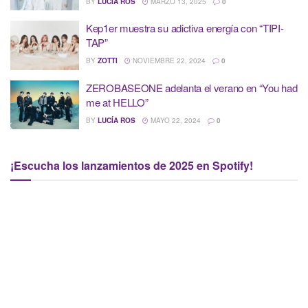
BY
LUCÍA ROS
MARZO 13, 2025
0
Kep1er muestra su adictiva energía con “TIPI-
TAP”
BY
ZOTTI
NOVIEMBRE 22, 2024
0
ZEROBASEONE adelanta el verano en “You had
me at HELLO”
BY
LUCÍA ROS
MAYO 22, 2024
0
¡Escucha los lanzamientos de 2025 en Spotify!