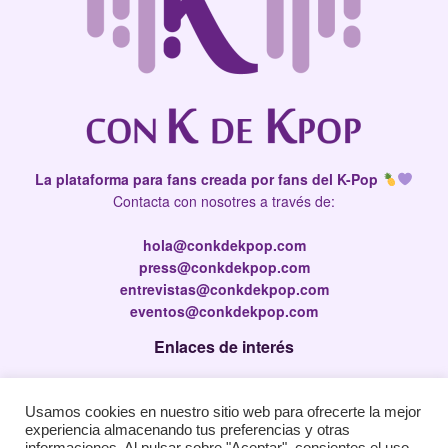
La plataforma para fans creada por fans del K-Pop
Contacta con nosotres a través de:
hola@conkdekpop.com
press@conkdekpop.com
entrevistas@conkdekpop.com
eventos@conkdekpop.com
Enlaces de interés
Press Kit
Usamos cookies en nuestro sitio web para ofrecerte la mejor
Política de privacidad
experiencia almacenando tus preferencias y otras
Política de Cookies